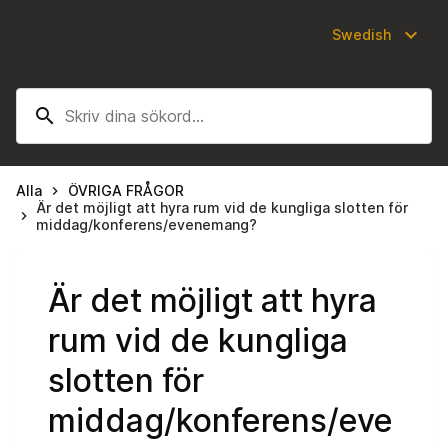
expand_more
Swedish
search
Alla
ÖVRIGA FRÅGOR
keyboard_arrow_right
Är det möjligt att hyra rum vid de kungliga slotten för
keyboard_arrow_right
middag/konferens/evenemang?
Är det möjligt att hyra
rum vid de kungliga
slotten för
middag/konferens/eve