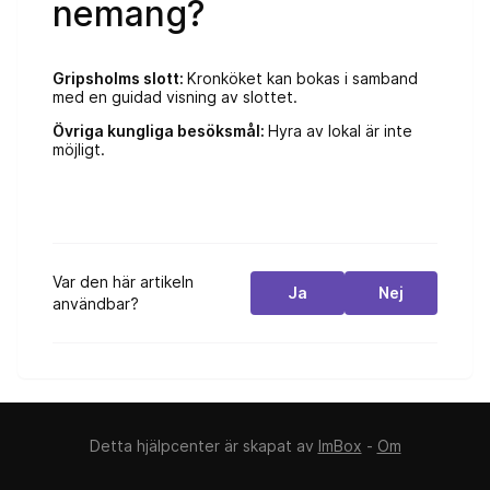
nemang?
Gripsholms slott:
Kronköket kan bokas i samband
med en guidad visning av slottet.
Övriga kungliga besöksmål:
Hyra av lokal är inte
möjligt.
Var den här artikeln
Ja
Nej
användbar?
Detta hjälpcenter är skapat av
ImBox
-
Om