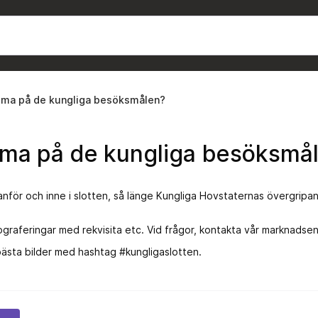
filma på de kungliga besöksmålen?
filma på de kungliga besöksmå
 utanför och inne i slotten, så länge Kungliga Hovstaternas övergrip
otograferingar med rekvisita etc. Vid frågor, kontakta vår marknadse
bästa bilder med hashtag #kungligaslotten.