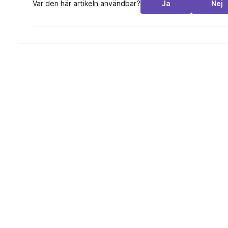
Var den här artikeln användbar?
Ja
Nej