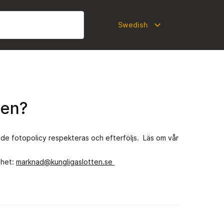
expand_more
Swedish
len?
ande fotopolicy respekteras och efterföljs. Läs om vår
nhet:
marknad@kungligaslotten.se